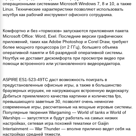
операционными системами Microsoft Windows 7, 8 и 10, а также
Linux. Технические характеристики позволяют использовать
ноутбук как рабочий инструмент офисного сотрудника.
Комфортно и без «тормозов» запускаются приложения пакета
Microsoft Office: Word, Exel. Последние версии графических
приложений, таких как Adobe Photoshop и Corel Draw, требуют
более мощного процессора (от 2 ГГц), большего объема
оперативной памяти и 64-разрядной оперативной системы.
Ноутбук не доставит дискомфорта при просмотре видео при
помощи встроенного или установленного видеоредактора.
ASPIRE ES1-523-49TC даст возможность поиграть в
предустановленные офисные игры, а также в большинство
браузерных игрушек, не нагружающих встроенную видеокарту.
Добиться приемлемого качества картинки и количества fps,
превышающего заветные 30, позволят очень немногие
современные игры, рассчитанные на мощные игровые системы.
Популярные творения Wargaming — World of tanks и World of
Warships — запустятся и будут работать на самых низких
настройках, сетевая игра похожей тематики от Gaijin
Intertainment — War Thunder — вполне прилично ведет себя на
настройках средней тяжести.