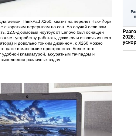
едлагаемой ThinkPad X260, хватит на перелет Нью-Йорк
не с коротким перерывом на сон. На случай если вам
Разго
ть, 12,5-дюймовый ноутбук от Lenovo был оснащен
2026:
воляет устройству работать, даже если извлечь из него
ускор
улятора) и довольно тонким дизайном, с X260 можно
его даже в маленькие пространства. Более того,
т удобной клавиатурой, аккуратным тачпадом и
 выполнения различных задач.