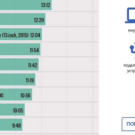
ноу
подк
уст
ПО