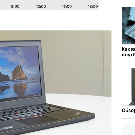
Как 
ноут
Обзор