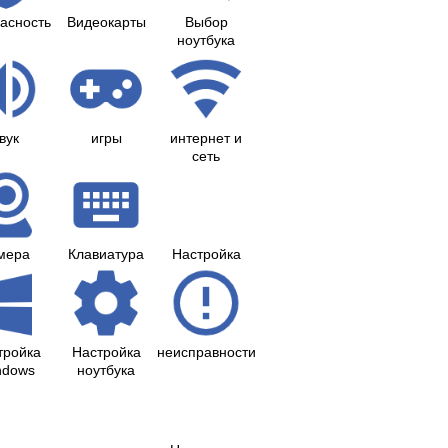
асность
Видеокарты
Выбор
ноутбука
вук
игры
интернет и
сеть
мера
Клавиатура
Настройка
тройка
Настройка
неисправности
ndows
ноутбука