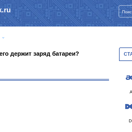
.ru
его держит заряд батареи?
СТ
A
D