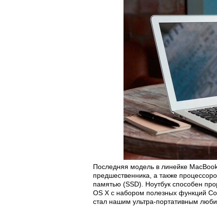
Последняя модель в линейке MacBook –
предшественника, а также процессором
памятью (SSD). Ноутбук способен про
OS X с набором полезных функций Cont
стал нашим ультра-портативным люб