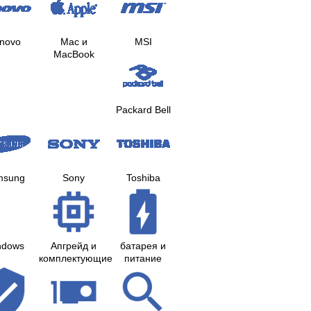
novo
Mac и
MSI
MacBook
Packard Bell
msung
Sony
Toshiba
ndows
Апгрейд и
батарея и
комплектующие
питание