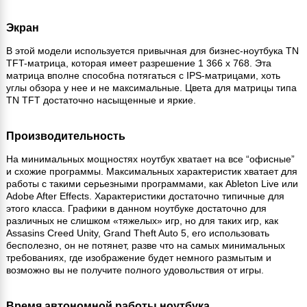
Экран
В этой модели используется привычная для бизнес-ноутбука TN
TFT-матрица, которая имеет разрешение 1 366 x 768. Эта
матрица вполне способна потягаться с IPS-матрицами, хоть
углы обзора у нее и не максимальные. Цвета для матрицы типа
TN TFT достаточно насыщенные и яркие.
Производительность
На минимальных мощностях ноутбук хватает на все “офисные”
и схожие программы. Максимальных характеристик хватает для
работы с такими серьезными программами, как Ableton Live или
Adobe After Effects. Характеристики достаточно типичные для
этого класса. Графики в данном ноутбуке достаточно для
различных не слишком «тяжелых» игр, но для таких игр, как
Assasins Creed Unity, Grand Theft Auto 5, его использовать
бесполезно, он не потянет, разве что на самых минимальных
требованиях, где изображение будет немного размытым и
возможно вы не получите полного удовольствия от игры.
Время автономной работы ноутбука