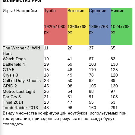
количества FPS
Игры / Настройки
Турбо
Высокие
Средние
Низкие
1920х1080
1366х768
1366х768
1024х768
px
px
px
px
The Witcher 3: Wild
11
26
37
65
Hunt
Watch Dogs
19
41
67
83
Battlefield 4
29
69
103
138
GTA 5
15
48
110
125
Crysis 3
18
49
78
120
Call of Duty: Ghosts
28
50
82
89
GRID 2
45
98
105
130
Metro: Last Light
26
54
88
97
Far Cry 3
21
61
91
103
Thief 2014
23
47
55
63
Tomb Raider 2013
43
96
160
291
Ввиду множества конфигураций ноутбуков, используемых при
тестировании, приведенные результаты не всегда будут
совпадать.