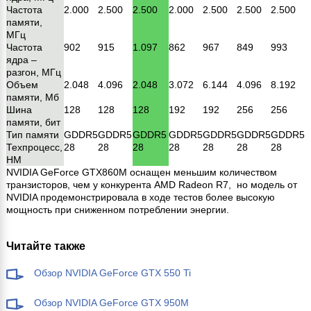
Частота
2.000
2.500
2.500
2.000
2.500
2.500
2.500
памяти,
МГц
Частота
902
915
1.097
862
967
849
993
ядра –
разгон, МГц
Объем
2.048
4.096
2.048
3.072
6.144
4.096
8.192
памяти, Мб
Шина
128
128
128
192
192
256
256
памяти, бит
Тип памяти
GDDR5
GDDR5
GDDR5
GDDR5
GDDR5
GDDR5
GDDR5
Техпроцесс,
28
28
28
28
28
28
28
HM
NVIDIA GeForce GTX860M оснащен меньшим количеством
транзисторов, чем у конкурента AMD Radeon R7, но модель от
NVIDIA продемонстрировала в ходе тестов более высокую
мощность при сниженном потреблении энергии.
Читайте также
Обзор NVIDIA GeForce GTX 550 Ti
Обзор NVIDIA GeForce GTX 950M