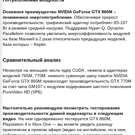
Основное преимущество NVIDIA GeForce GTX 860M –
пониженное энергопотребление
. Обеспечивая прирост
производительности, графический адаптер потребляет 83-107
Вт в режиме средней нагрузки. Поддержка Hyper-Q, Dynamic
Parallelism позволила увеличить энергоэффективность модулей
на базе Maxwell в 2 раза относительно предыдущих моделей,
база которых – Kepler.
Сравнительный анализ
Несмотря на меньшее число ядер CUDA , нежели в адаптерах
моделей 765M, 770M, немного суженную шину памяти NVIDIA
GeForce GTX 860M превосходит производительность GTX 770M
за счет чипа GM107 с модулем кодирования шестого поколения
PureVideo HD (VP6).
Настоятельно рекомендуем посмотреть тестирование
производительности данной видеокарты в следующем
видео
. На нем одновременно тестируется GTX 860M,
Playstation 4 и Xbox One — вы можете увидеть разницу
практически в прямом эфире (видео на английском, но в нем,