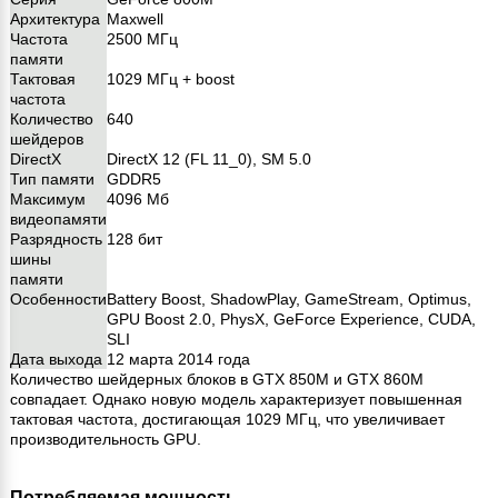
Архитектура
Maxwell
Частота
2500 МГц
памяти
Тактовая
1029 МГц + boost
частота
Количество
640
шейдеров
DirectX
DirectX 12 (FL 11_0), SM 5.0
Тип памяти
GDDR5
Максимум
4096 Мб
видеопамяти
Разрядность
128 бит
шины
памяти
Особенности
Battery Boost, ShadowPlay, GameStream, Optimus,
GPU Boost 2.0, PhysX, GeForce Experience, CUDA,
SLI
Дата выхода
12 марта 2014 года
Количество шейдерных блоков в GTX 850M и GTX 860M
совпадает. Однако новую модель характеризует повышенная
тактовая частота, достигающая 1029 МГц, что увеличивает
производительность GPU.
Потребляемая мощность