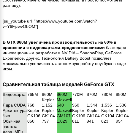
собственно, ничего не нужно понимать, а просто посмотреть
разницу).
[su_youtube url=”https://www.youtube.com/watch?
v=Y6FjzwvObOM”]
В GTX 860M увеличена производительность на 60% в
сравнении с видеокартами-предшественниками
благодаря
инновационным разработкам NVIDIA – ShadowPlay, GeForce
Experience, других. Технология Battery Boost позволяет
максимально увеличивать автономную работу ноутбука в ходе
игры.
Сравнительная таблица моделей GeForce GTX
Видеокарта
765M
860M
860M
770M
870M
780M
880M
Kepler
Maxwell
Ядра CUDA
768
1.152
640
960
1.344
1.536
1.536
Архитектура
Kepler
Kepler
Maxwell
Kepler
Kepler
Kepler
Kepler
Чип
GK106
GK104
GM107
GK106
GK104
GK104
GK104
Обычная
850
797
1.029
811
941
823
954
частота
ядра, МГц