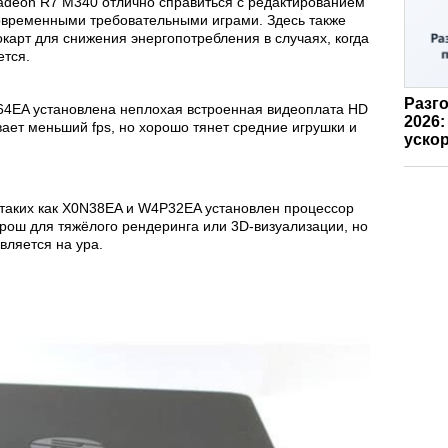
adeon R7 M340 отлично справиться с редактированием
временными требовательными играми. Здесь также
карт для снижения энергопотребления в случаях, когда
ется.
Разго
64EA установлена неплохая встроенная видеоплата HD
2026:
вает меньший fps, но хорошо тянет средние игрушки и
ускор
 таких как X0N38EA и W4P32EA установлен процессор
хорош для тяжёлого рендеринга или 3D-визуализации, но
вляется на ура.