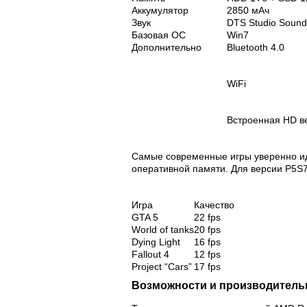
Аккумулятор
2850 мАч
Звук
DTS Studio Sound
Базовая ОС
Win7
Дополнительно
Bluetooth 4.0
WiFi
Встроенная HD в
Самые современные игры уверенно иду
оперативной памяти. Для версии P5S7
Игра
Качество
GTA 5
22 fps
World of tanks
20 fps
Dying Light
16 fps
Fallout 4
12 fps
Project “Cars”
17 fps
Возможности и производитель