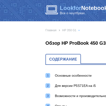
Lookfor
Notebook
Все о ноутбуках
Главная
HP 350 G1
Обзор HP ProBook 450 G3
СОДЕРЖАНИЕ
Основные особенности
Для версии P5S71EA на i5
Возможности и производительно