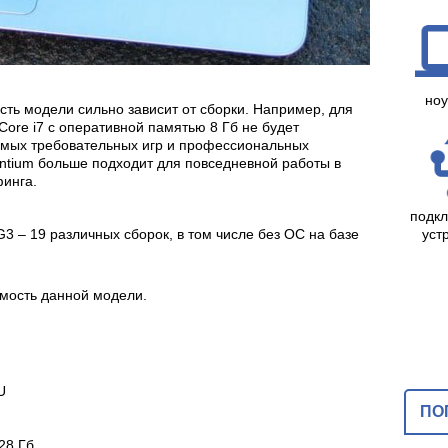
ноу
ть модели сильно зависит от сборки. Например, для
Core i7 с оперативной памятью 8 Гб не будет
амых требовательных игр и профессиональных
ntium больше подходит для повседневной работы в
инга.
подк
уст
G3 – 19 различных сборок, в том числе без ОС на базе
имость данной модели.
U
ПО
28 Гб