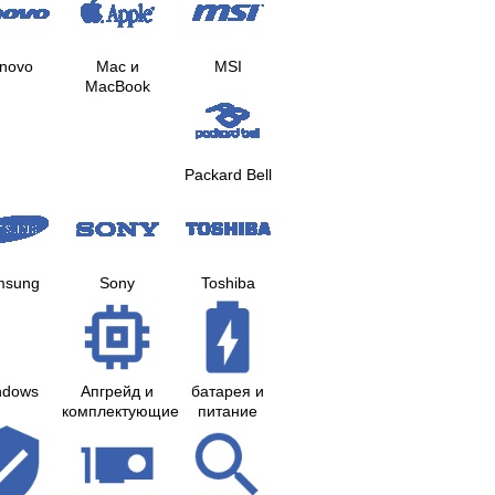
novo
Mac и
MSI
MacBook
Packard Bell
msung
Sony
Toshiba
ndows
Апгрейд и
батарея и
комплектующие
питание