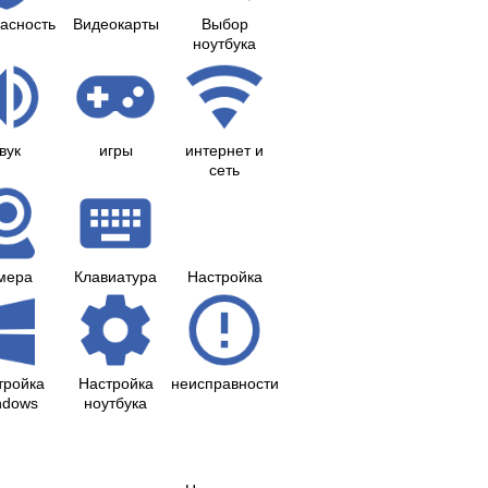
асность
Видеокарты
Выбор
ноутбука
вук
игры
интернет и
сеть
мера
Клавиатура
Настройка
тройка
Настройка
неисправности
ndows
ноутбука