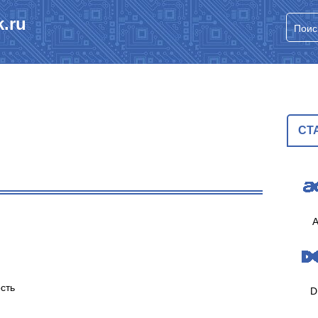
.ru
СТ
A
сть
D