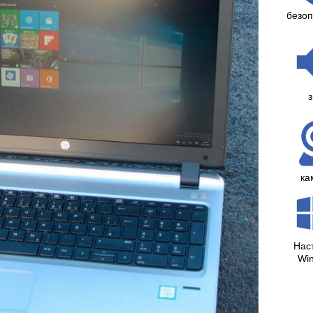
безоп
з
ка
Нас
Wi