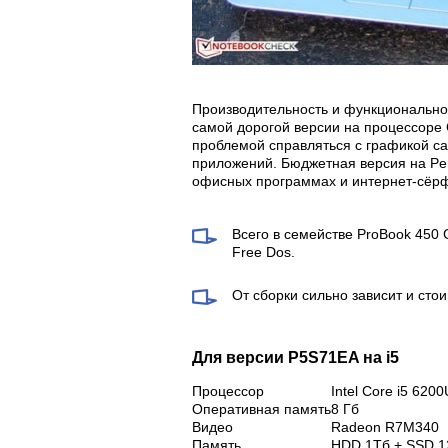
Производительность и функциональнос
самой дорогой версии на процессоре 
проблемой справляться с графикой с
приложений. Бюджетная версия на Pe
офисных программах и интернет-сёрф
Всего в семействе ProBook 450 
Free Dos.
От сборки сильно зависит и сто
Для версии P5S71EA на i5
Процессор
Intel Core i5 6200
Оперативная память
8 Гб
Видео
Radeon R7M340
Память
HDD 1Тб + SSD 1