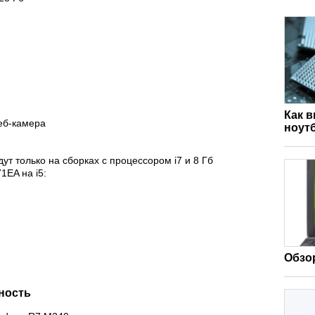
Как 
еб-камера
ноут
т только на сборках c процессором i7 и 8 Гб
1EA на i5:
Обзор
ность