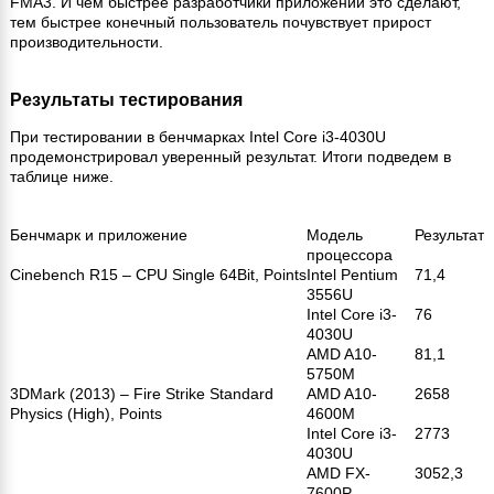
FMA3. И чем быстрее разработчики приложений это сделают,
тем быстрее конечный пользователь почувствует прирост
производительности.
Результаты тестирования
При тестировании в бенчмарках Intel Core i3-4030U
продемонстрировал уверенный результат. Итоги подведем в
таблице ниже.
Бенчмарк и приложение
Модель
Результат
процессора
Cinebench R15 – CPU Single 64Bit, Points
Intel Pentium
71,4
3556U
Intel Core i3-
76
4030U
AMD A10-
81,1
5750M
3DMark (2013) – Fire Strike Standard
AMD A10-
2658
Physics (High), Points
4600M
Intel Core i3-
2773
4030U
AMD FX-
3052,3
7600P