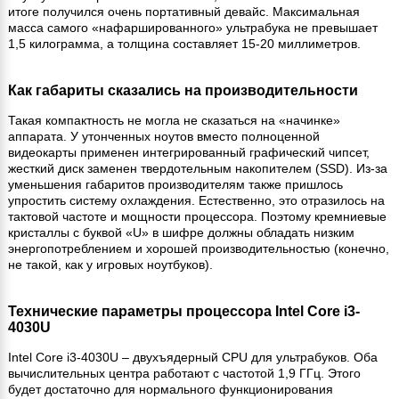
итоге получился очень портативный девайс. Максимальная
масса самого «нафаршированного» ультрабука не превышает
1,5 килограмма, а толщина составляет 15-20 миллиметров.
Как габариты сказались на производительности
Такая компактность не могла не сказаться на «начинке»
аппарата. У утонченных ноутов вместо полноценной
видеокарты применен интегрированный графический чипсет,
жесткий диск заменен твердотельным накопителем (SSD). Из-за
уменьшения габаритов производителям также пришлось
упростить систему охлаждения. Естественно, это отразилось на
тактовой частоте и мощности процессора. Поэтому кремниевые
кристаллы с буквой «U» в шифре должны обладать низким
энергопотреблением и хорошей производительностью (конечно,
не такой, как у игровых ноутбуков).
Технические параметры процессора Intel Core i3-
4030U
Intel Core i3-4030U – двухъядерный CPU для ультрабуков. Оба
вычислительных центра работают с частотой 1,9 ГГц. Этого
будет достаточно для нормального функционирования