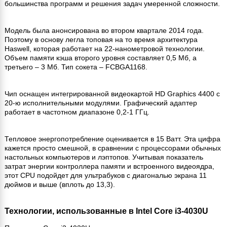
большинства программ и решения задач умеренной сложности.
Модель была анонсирована во втором квартале 2014 года.
Поэтому в основу легла топовая на то время архитектура
Haswell, которая работает на 22-нанометровой технологии.
Объем памяти кэша второго уровня составляет 0,5 Мб, а
третьего – 3 Мб. Тип сокета – FCBGA1168.
Чип оснащен интегрированной видеокартой HD Graphics 4400 с
20-ю исполнительными модулями. Графический адаптер
работает в частотном диапазоне 0,2-1 ГГц.
Тепловое энергопотребление оценивается в 15 Ватт. Эта цифра
кажется просто смешной, в сравнении с процессорами обычных
настольных компьютеров и лэптопов. Учитывая показатель
затрат энергии контроллера памяти и встроенного видеоядра,
этот CPU подойдет для ультрабуков с диагональю экрана 11
дюймов и выше (вплоть до 13,3).
Технологии, использованные в Intel Core i3-4030U