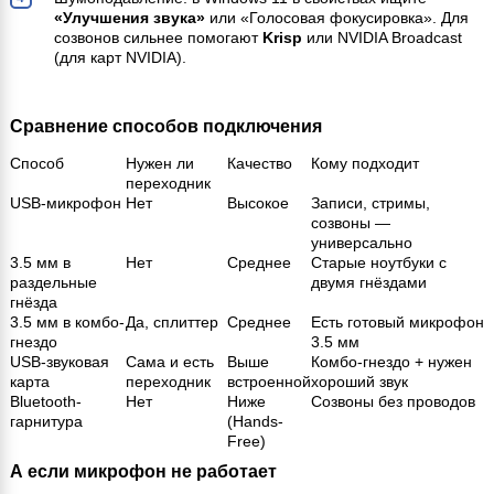
«Улучшения звука»
или «Голосовая фокусировка». Для
созвонов сильнее помогают
Krisp
или NVIDIA Broadcast
(для карт NVIDIA).
Сравнение способов подключения
Способ
Нужен ли
Качество
Кому подходит
переходник
USB-микрофон
Нет
Высокое
Записи, стримы,
созвоны —
универсально
3.5 мм в
Нет
Среднее
Старые ноутбуки с
раздельные
двумя гнёздами
гнёзда
3.5 мм в комбо-
Да, сплиттер
Среднее
Есть готовый микрофон
гнездо
3.5 мм
USB-звуковая
Сама и есть
Выше
Комбо-гнездо + нужен
карта
переходник
встроенной
хороший звук
Bluetooth-
Нет
Ниже
Созвоны без проводов
гарнитура
(Hands-
Free)
А если микрофон не работает