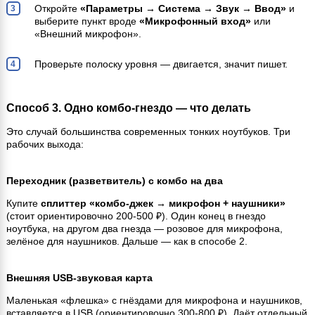
Откройте
«Параметры → Система → Звук → Ввод»
и
выберите пункт вроде
«Микрофонный вход»
или
«Внешний микрофон».
Проверьте полоску уровня — двигается, значит пишет.
Способ 3. Одно комбо-гнездо — что делать
Это случай большинства современных тонких ноутбуков. Три
рабочих выхода:
Переходник (разветвитель) с комбо на два
Купите
сплиттер «комбо-джек → микрофон + наушники»
(стоит ориентировочно 200-500 ₽). Один конец в гнездо
ноутбука, на другом два гнезда — розовое для микрофона,
зелёное для наушников. Дальше — как в способе 2.
Внешняя USB-звуковая карта
Маленькая «флешка» с гнёздами для микрофона и наушников,
вставляется в USB (ориентировочно 300-800 ₽). Даёт отдельный