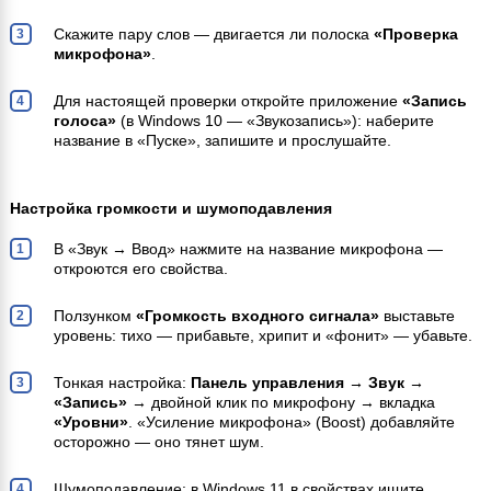
Скажите пару слов — двигается ли полоска
«Проверка
микрофона»
.
Для настоящей проверки откройте приложение
«Запись
голоса»
(в Windows 10 — «Звукозапись»): наберите
название в «Пуске», запишите и прослушайте.
Настройка громкости и шумоподавления
В «Звук → Ввод» нажмите на название микрофона —
откроются его свойства.
Ползунком
«Громкость входного сигнала»
выставьте
уровень: тихо — прибавьте, хрипит и «фонит» — убавьте.
Тонкая настройка:
Панель управления → Звук →
«Запись»
→ двойной клик по микрофону → вкладка
«Уровни»
. «Усиление микрофона» (Boost) добавляйте
осторожно — оно тянет шум.
Шумоподавление: в Windows 11 в свойствах ищите