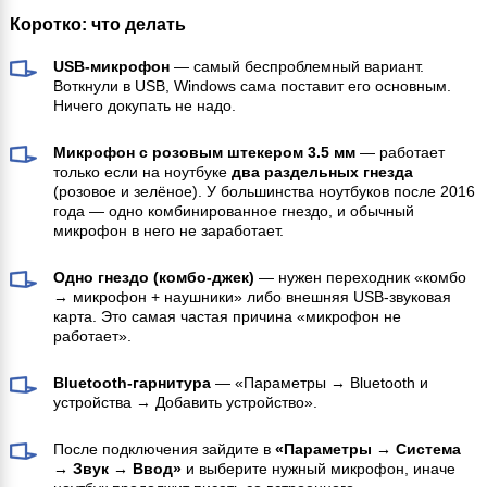
Коротко: что делать
USB-микрофон
— самый беспроблемный вариант.
Воткнули в USB, Windows сама поставит его основным.
Ничего докупать не надо.
Микрофон с розовым штекером 3.5 мм
— работает
только если на ноутбуке
два раздельных гнезда
(розовое и зелёное). У большинства ноутбуков после 2016
года — одно комбинированное гнездо, и обычный
микрофон в него не заработает.
Одно гнездо (комбо-джек)
— нужен переходник «комбо
→ микрофон + наушники» либо внешняя USB-звуковая
карта. Это самая частая причина «микрофон не
работает».
Bluetooth-гарнитура
— «Параметры → Bluetooth и
устройства → Добавить устройство».
После подключения зайдите в
«Параметры → Система
→ Звук → Ввод»
и выберите нужный микрофон, иначе