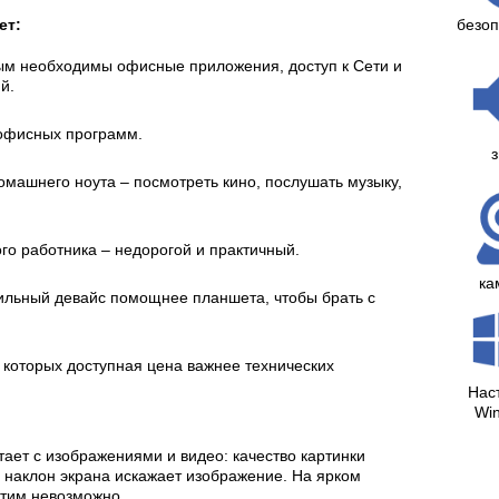
ет:
безоп
ым необходимы офисные приложения, доступ к Сети и
й.
 офисных программ.
з
омашнего ноута – посмотреть кино, послушать музыку,
го работника – недорогой и практичный.
ка
ильный девайс помощнее планшета, чтобы брать с
которых доступная цена важнее технических
Нас
Wi
тает с изображениями и видео: качество картинки
 наклон экрана искажает изображение. На ярком
 этим невозможно.