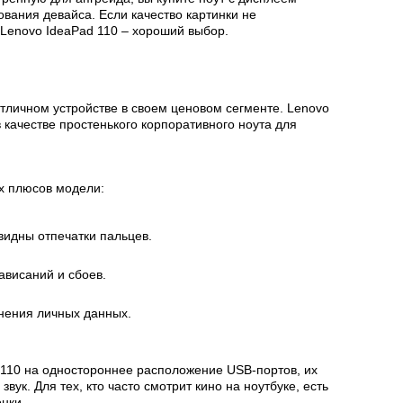
ования девайса. Если качество картинки не
 Lenovo IdeaPad 110 – хороший выбор.
отличном устройстве в своем ценовом сегменте. Lenovo
 качестве простенького корпоративного ноута для
х плюсов модели:
видны отпечатки пальцев.
ависаний и сбоев.
нения личных данных.
110 на одностороннее расположение USB-портов, их
звук. Для тех, кто часто смотрит кино на ноутбуке, есть
онки.