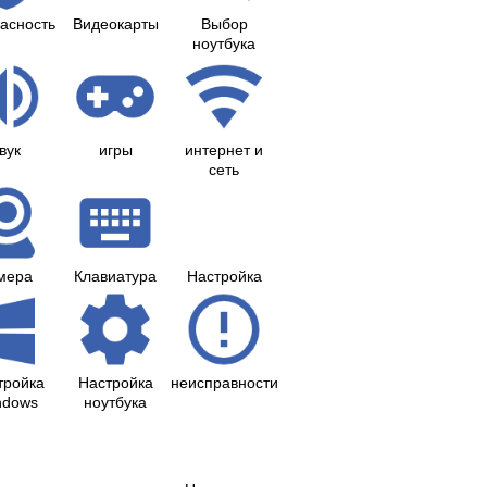
асность
Видеокарты
Выбор
ноутбука
вук
игры
интернет и
сеть
мера
Клавиатура
Настройка
тройка
Настройка
неисправности
ndows
ноутбука