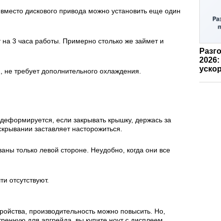
вместо дискового привода можно установить еще один
 на 3 часа работы. Примерно столько же займет и
Разго
2026:
ускор
я, не требует дополнительного охлаждения.
 деформируется, если закрывать крышку, держась за
скрывании заставляет насторожиться.
ны только левой стороне. Неудобно, когда они все
ти отсутствуют.
тройства, производительность можно повысить. Но,
тренную для апгрейда, вы купите ноут с дисплеем