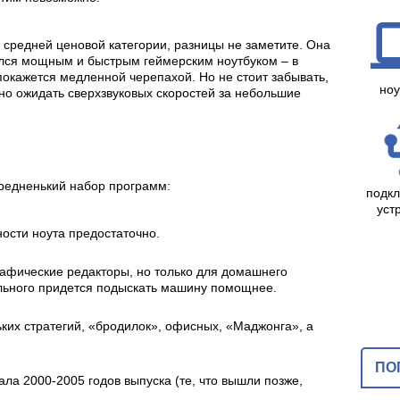
м средней ценовой категории, разницы не заметите. Она
ался мощным и быстрым геймерским ноутбуком – в
покажется медленной черепахой. Но не стоит забывать,
ноу
чно ожидать сверхзвуковых скоростей за небольшие
средненький набор программ:
подк
уст
ости ноута предостаточно.
афические редакторы, но только для домашнего
льного придется подыскать машину помощнее.
ких стратегий, «бродилок», офисных, «Маджонга», а
ПО
ла 2000-2005 годов выпуска (те, что вышли позже,