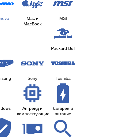
novo
Mac и
MSI
MacBook
Packard Bell
msung
Sony
Toshiba
ndows
Апгрейд и
батарея и
комплектующие
питание