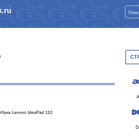
.ru
0
СТ
A
тбука Lenovo IdeaPad 110
D