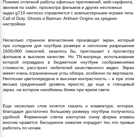
Помимо отличной работы офисных приложений, web-серфинга,
звонков по скайп, просмотра фильмов и других несложных
задач g710 неплохо справляется с компьютерными играми типа
Call of Duty: Ghosts и Batman: Arkham Origins на средних
настройках.
Несколько странное впечатление производит экран, который
при солидном для ноутбука размере и неплохом разрешении
1600х900 пикселей, казалось бы, приглашает к просмотру
фильмов в высоком качестве. Но TN-матрица, использование
которой оправдано в бюджетном ноутбуке соображениями
стоимости, расстроит любителей качественного видео. Экран
имеет очень ограниченные углы обзора, особенно по вертикали.
Неплохая цветопередача и высокая контрастность – и при этом
весьма средненький уровень яркости, да еще и глянцевый
экран, на котором неизбежны блики при ярком свете.
Еще несколько слов хочется сказать о клавиатуре, которая,
благодаря достаточно большому размеру ноутбука получилось
удобной. Фирменная слегка изогнутая снизу форма клавиш
многим нравится. Бесшумное нажатие порадует тех, кто привык
работать по ночам.