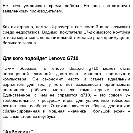
Не всех устраивает время работы. Но оно соответствует
заявленному производителем.
Как ни странно, немалый размер и вес почти 3 кг не называют
среди недостатков. Видимо, покупатели 17-дюймового ноутбука
готовы мириться с дополнительной тяжестью ради преимуществ
большого экрана.
Для кого подойдет Lenovo G710
Таким образом, то lenovo ideapad g710 может стать
полноценной заменой достаточно мощного настольного
компьютера. Он сэкономит место и станет идеальным
вариантом для тех, у кого нет возможности организовать
постоянное рабочее место за компьютерным столом.
Единственное, с чем не справится g710, – это совсем уж
требовательные к ресурсам игры. Для увлеченных геймеров
лэптоп явно слабоват. Отличное качество сборки, достаточно
сбалансированная и мощная «начинка», большой экран –
сильные стороны ноутбука.
“Анбоксинг”