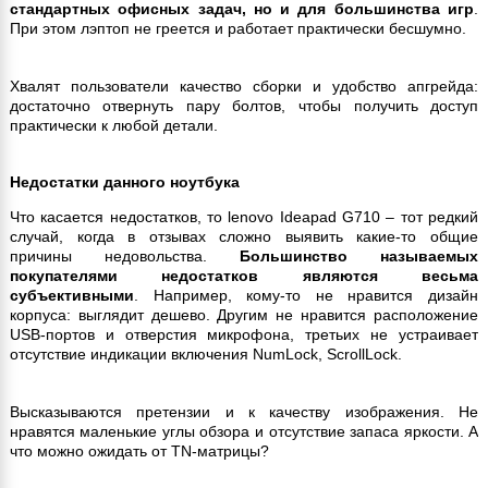
стандартных офисных задач, но и для большинства игр
.
При этом лэптоп не греется и работает практически бесшумно.
Хвалят пользователи качество сборки и удобство апгрейда:
достаточно отвернуть пару болтов, чтобы получить доступ
практически к любой детали.
Недостатки данного ноутбука
Что касается недостатков, то lenovo Ideapad G710 – тот редкий
случай, когда в отзывах сложно выявить какие-то общие
причины недовольства.
Большинство называемых
покупателями недостатков являются весьма
субъективными
. Например, кому-то не нравится дизайн
корпуса: выглядит дешево. Другим не нравится расположение
USB-портов и отверстия микрофона, третьих не устраивает
отсутствие индикации включения NumLock, ScrollLock.
Высказываются претензии и к качеству изображения. Не
нравятся маленькие углы обзора и отсутствие запаса яркости. А
что можно ожидать от TN-матрицы?