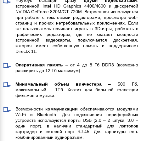
Ноутбук оснащен сразу
двумя видеокартами
:
встроенной Intel HD Graphics 4400/4600 и дискретной
NVIDIA GeForce 820M/GT 720M. Встроенная используется
при работе с текстовыми редакторами, просмотре web-
страниц и прочих нетребовательных приложениях. Если
же пользователь начинает играть в 3D-игры, работать в
графических редакторах, где не хватает мощности
встроенной видеокарты, подключается дискретная,
которая имеет собственную память и поддерживает
DirectX 11.
Оперативная память
– от 4 до 8 Гб DDR3 (возможно
расширить до 12 Гб максимум).
Минимальный объем винчестера
– 500 Гб,
максимальный – 1Тб. Хватит для большой коллекции
фильмов и музыки.
Возможности
коммуникации
обеспечиваются модулями
Wi-Fi и Bluetooth. Для подключения периферийных
устройств используются порты USB (2.0 – 2 штуки, 3.0 –
один порт), в наличии стандартный для лэптопов
картридер и сетевой порт RJ-45. Для гарнитуры есть
комбинированный аудиоразъем.