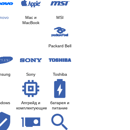
novo
Mac и
MSI
MacBook
Packard Bell
msung
Sony
Toshiba
ndows
Апгрейд и
батарея и
комплектующие
питание