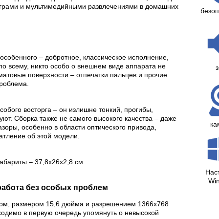
играми и мультимедийными развлечениями в домашних
безоп
 особенного – добротное, классическое исполнение,
по всему, никто особо о внешнем виде аппарата не
з
матовые поверхности – отпечатки пальцев и прочие
проблема.
особого восторга – он излишне тонкий, прогибы,
уют. Сборка также не самого высокого качества – даже
ка
зоры, особенно в области оптического привода,
атление об этой модели.
габариты – 37,8x26x2,8 см.
Нас
Wi
 работа без особых проблем
ом, размером 15,6 дюйма и разрешением 1366х768
бходимо в первую очередь упомянуть о невысокой