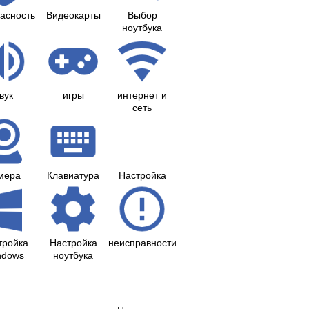
асность
Видеокарты
Выбор
ноутбука
вук
игры
интернет и
сеть
мера
Клавиатура
Настройка
тройка
Настройка
неисправности
ndows
ноутбука