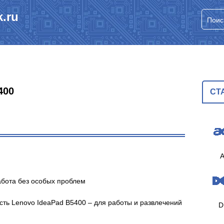
.ru
400
СТ
A
абота без особых проблем
ть Lenovo IdeaPad B5400 – для работы и развлечений
D