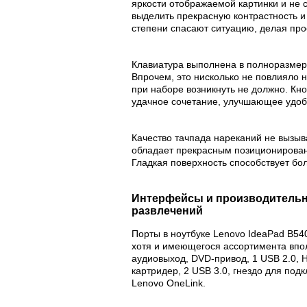
яркости отображаемой картинки и не 
выделить прекрасную контрастность и
степени спасают ситуацию, делая про
Клавиатура выполнена в полноразмерн
Впрочем, это нисколько не повлияло 
при наборе возникнуть не должно. Кно
удачное сочетание, улучшающее удоб
Качество тачпада нареканий не вызыв
обладает прекрасным позиционирован
Гладкая поверхность способствует бо
Интерфейсы и производительно
развлечений
Порты в ноутбуке Lenovo IdeaPad B5
хотя и имеющегося ассортимента впо
аудиовыход, DVD-привод, 1 USB 2.0, H
картридер, 2 USB 3.0, гнездо для по
Lenovo OneLink.