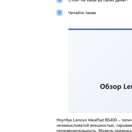
Стоит ли IdeaPad своих денег?
Читайте также
Ноутбук Lenovo IdeaPad B5400 – типи
незамысловатой внешностью, скрывае
производительность. Модель прекрасн