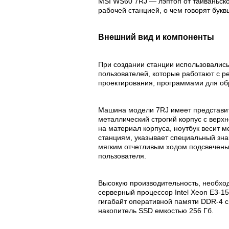
MSI WS60 7RJ — лэптоп от тайваньског
рабочей станцией, о чем говорят букв
Внешний вид и компоненты
При создании станции использовалис
пользователей, которые работают с 
проектирования, программами для об
Машина модели 7RJ имеет представит
металлический строгий корпус с верх
на материал корпуса, ноутбук весит ме
станциям, указывает специальный зна
мягким отчетливым ходом подсвечены
пользователя.
Высокую производительность, необхо
серверный процессор Intel Xeon E3-15
гигабайт оперативной памяти DDR-4 с
накопитель SSD емкостью 256 Гб.