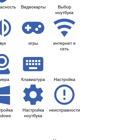
асность
Видеокарты
Выбор
ноутбука
вук
игры
интернет и
сеть
мера
Клавиатура
Настройка
тройка
Настройка
неисправности
ndows
ноутбука