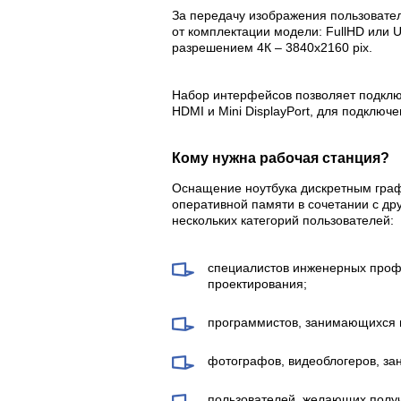
За передачу изображения пользовател
от комплектации модели: FullHD или U
разрешением 4К – 3840х2160 pix.
Набор интерфейсов позволяет подклю
HDMI и Mini DisplayPort, для подклю
Кому нужна рабочая станция?
Оснащение ноутбука дискретным граф
оперативной памяти в сочетании с др
нескольких категорий пользователей:
специалистов инженерных проф
проектирования;
программистов, занимающихся 
фотографов, видеоблогеров, за
пользователей, желающих получ