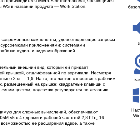
о производителя Micro-Star International, являющийся
ы WS в названии продукта — Work Station.
безоп
ь современные компоненты, удовлетворяющие запросы
з
ресурсоемкими приложениями: системами
работки аудио- и видеоизображений.
ельный внешний вид, который ей придает
ней крышкой, отшлифованной по вертикали. Несмотря
ньше 2 кг — 1,9. На то, что лэптоп относится к рабочим
ка
к, размещенный на крышке; квадратные клавиши с
 синим цветом, подсветка регулируется по желанию
Нас
димую для сложных вычислений, обеспечивают
Wi
05M v5 с 4 ядрами и рабочей частотой 2,8 ГГц, 16
 возможностью ее расширения вдвое, а также