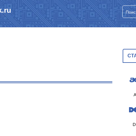
.ru
СТ
A
D