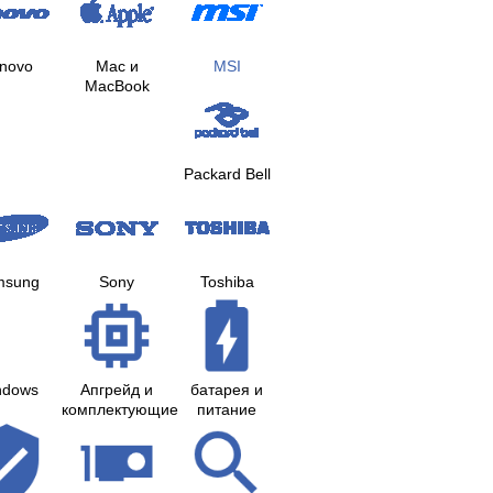
novo
Mac и
MSI
MacBook
Packard Bell
msung
Sony
Toshiba
ndows
Апгрейд и
батарея и
комплектующие
питание