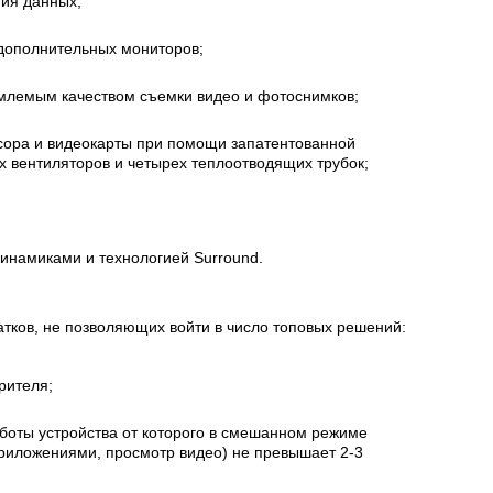
ния данных;
дополнительных мониторов;
млемым качеством съемки видео и фотоснимков;
сора и видеокарты при помощи запатентованной
ух вентиляторов и четырех теплоотводящих трубок;
динамиками и технологией Surround.
тков, не позволяющих войти в число топовых решений:
рителя;
аботы устройства от которого в смешанном режиме
риложениями, просмотр видео) не превышает 2-3