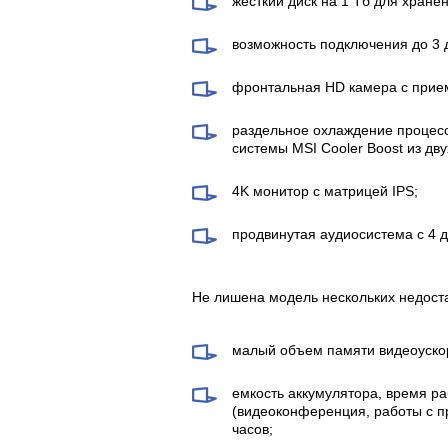
жесткий диск на 1 Тб для хране
возможность подключения до 3 
фронтальная HD камера с прие
раздельное охлаждение процес
системы MSI Cooler Boost из дв
4K монитор с матрицей IPS;
продвинутая аудиосистема с 4 
Не лишена модель нескольких недоста
малый объем памяти видеоуско
емкость аккумулятора, время р
(видеоконференция, работы с п
часов;