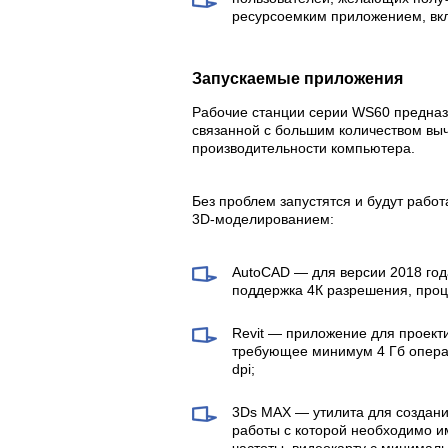
ресурсоемким приложением, вк
Запускаемые приложения
Рабочие станции серии WS60 предназ
связанной с большим количеством вы
производительности компьютера.
Без проблем запустятся и будут рабо
3D-моделированием:
AutoCAD — для версии 2018 год
поддержка 4К разрешения, проце
Revit — приложение для проекти
требующее минимум 4 Гб опера
dpi;
3Ds MAX — утилита для создани
работы с которой необходимо им
частоты, видеокарту с минима