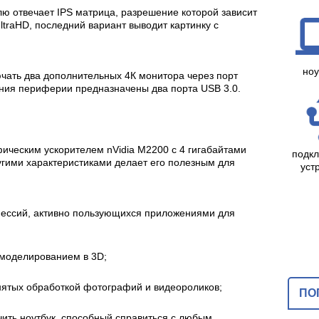
ю отвечает IPS матрица, разрешение которой зависит
ltraHD, последний вариант выводит картинку с
ноу
чать два дополнительных 4К монитора через порт
чения периферии предназначены два порта USB 3.0.
ическим ускорителем nVidia М2200 с 4 гигабайтами
подк
угими характеристиками делает его полезным для
уст
ессий, активно пользующихся приложениями для
моделированием в 3D;
нятых обработкой фотографий и видеороликов;
ПО
ить ноутбук, способный справиться с любым