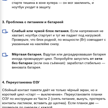
старте тишина в зоне кулера — он мог заклинить, и
ноутбук уходит в защиту.
3. Проблема с питанием и батареей
Слабый или чужой блок питания.
Если напряжения не
хватает, ноутбук стартует и тут же падает под нагрузкой.
Проверьте, что блок родной, по мощности (Вт) совпадает с
указанным на наклейке снизу.
Мёртвая батарея.
Вздутая или деградировавшая батарея
иногда провоцирует цикл. Попробуйте запустить
от сети
без батареи
(если она съёмная): заработал стабильно —
виновата батарея.
4. Переустановка ОЗУ
Сбойный контакт памяти даёт не только чёрный экран, но и
короткий цикл «старт — выключение». Переустановите планки
ОЗУ по инструкции из Части 2 (снять питание, вынуть, протереть
контакты ластиком, вставить до щелчка). Если планок две —
проверьте по очереди с каждой.