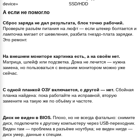
device»
SSD/HDD
А если не помогло
Сброс заряда не дал результата, блок точно рабочий.
Проверьте разъём питания на люфт — если штекер болтается и
лампочка мигает от шевеления, разбита гнездо-плата зарядки.
Это ремонт.
На внешнем мониторе картинка есть, а на своём нет.
Матрица, шлейф или подсветка. Дома не лечится — нужна
замена, но пользоваться с внешним монитором можно уже
сейчас.
С одной планкой ОЗУ включается, с другой — нет.
Сбойная
планка найдена: пока работайте на исправной, вторую
замените на такую же по объёму и частоте.
Диск не виден в BIOS.
Плохо, но не всегда фатально: снимите
диск, подключите к другому компьютеру через USB-переходник.
Виден там — проблема в разъёме ноутбука; не виден нигде —
диск умер, данные к спецам.