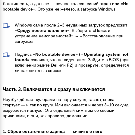
Логотип есть, а дальше — вечное колесо, синий экран или «No
bootable device». Это уже не железо, а загрузка Windows:
Windows сама после 2–3 неудачных загрузок предложит
«Среду восстановления»
. Выберите «Поиск и
устранение неисправностей» → «Восстановление при
загрузке».
Надпись
«No bootable device» / «Operating system not
found»
означает, что не виден диск. Зайдите в BIOS (при
включении жмите Del или F2) и проверьте, определяется
ли накопитель в списке.
Часть 3. Включается и сразу выключается
Ноутбук дёргает кулерами на пару секунд, гаснет, снова
стартует — и так по кругу. Или включается и через 3–10 секунд
вырубается наглухо. Это отдельный симптом со своими
причинами, и они, как правило, домашние.
1. Сброс остаточного заряда — начните с него