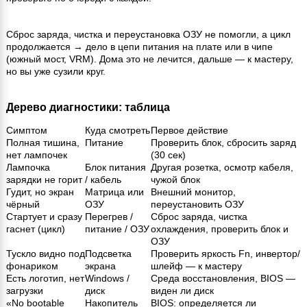
Сброс заряда, чистка и переустановка ОЗУ не помогли, а цикл
продолжается → дело в цепи питания на плате или в чипе
(южный мост, VRM). Дома это не лечится, дальше — к мастеру,
но вы уже сузили круг.
Дерево диагностики: таблица
Симптом
Куда смотреть
Первое действие
Полная тишина,
Питание
Проверить блок, сбросить заряд
нет лампочек
(30 сек)
Лампочка
Блок питания
Другая розетка, осмотр кабеля,
зарядки не горит
/ кабель
чужой блок
Гудит, но экран
Матрица или
Внешний монитор,
чёрный
ОЗУ
переустановить ОЗУ
Стартует и сразу
Перегрев /
Сброс заряда, чистка
гаснет (цикл)
питание / ОЗУ
охлаждения, проверить блок и
ОЗУ
Тускло видно под
Подсветка
Проверить яркость Fn, инвертор/
фонариком
экрана
шлейф — к мастеру
Есть логотип, нет
Windows /
Среда восстановления, BIOS —
загрузки
диск
виден ли диск
«No bootable
Накопитель
BIOS: определяется ли