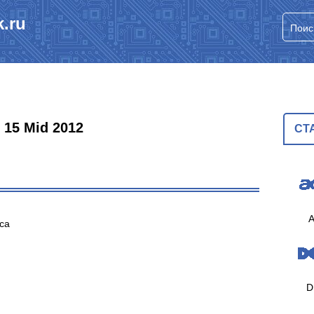
.ru
 15 Mid 2012
СТ
A
са
D