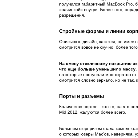
получился габаритный MacBook Pro, б
«начинкой» внутри. Более того, пора
разрешения.
Стройные формы и линии корп
Описывать дизайн, кажется, не имее
смотрится вовсе не скучно, более того
На смену стеклянному покрытию эк
что еще больше уменьшило массу
,
на которые поступали многократно от
смотрится словно зеркало, но не так, 
Порты и разъемы
Количество портов – это то, на что п
Mid 2012, жалуются более всего.
Большим сюрпризом стала комплектац
о которых юзеры Mac’ов, наверняка, у