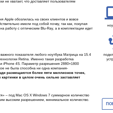
 не хватает, что доставляет пользователям
ия Apple обозлилась на своих клиентов и вовсе
йствительно имели под собой почву, так как, покупая
ноу
а работу с оптическим Blu-Ray, а в комплектации идет
 важного показателя любого ноутбука Матрица на 15.4
подк
ехнологии Retina. Именно такая разработка
уст
3 и iPhone 4S. Параметр разрешения 2880×1800
кое не была способна ни одна компания-
ди размещаются более пяти миллионов точек,
 картинки в целом очень сильно заставляет
гтя» – под Mac OS X Windows 7 суммарное количество
аким высоким разрешением, минимальное количество.
ПО