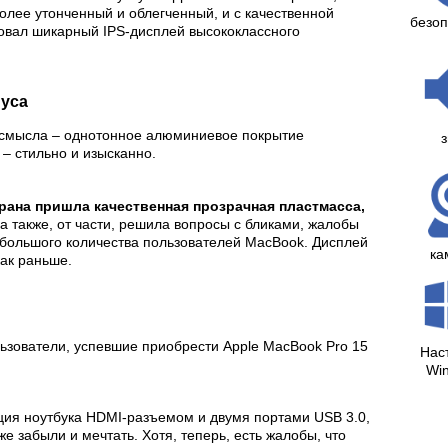
олее утонченный и облегченный, и с качественной
безоп
довал шикарный IPS-дисплей высококлассного
уса
т смысла – однотонное алюминиевое покрытие
з
 – стильно и изысканно.
рана пришла качественная прозрачная пластмасса,
 а также, от части, решила вопросы с бликами, жалобы
 большого количества пользователей MacBook. Дисплей
ка
как раньше.
ользователи, успевшие приобрести Apple MacBook Pro 15
Нас
Wi
ия ноутбука HDMI-разъемом и двумя портами USB 3.0,
же забыли и мечтать. Хотя, теперь, есть жалобы, что