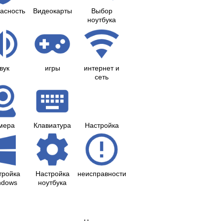
асность
Видеокарты
Выбор
ноутбука
вук
игры
интернет и
сеть
мера
Клавиатура
Настройка
тройка
Настройка
неисправности
ndows
ноутбука