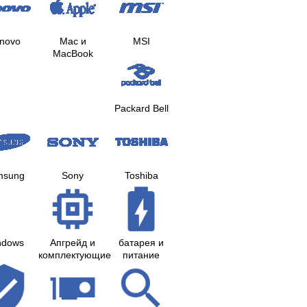
novo
Mac и
MSI
MacBook
Packard Bell
msung
Sony
Toshiba
ndows
Апгрейд и
батарея и
комплектующие
питание