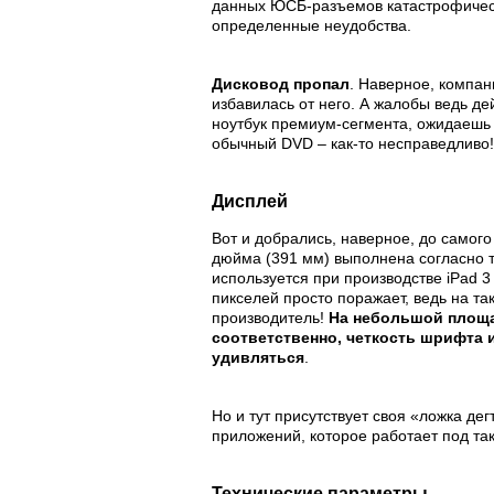
данных ЮСБ-разъемов катастрофически
определенные неудобства.
Дисковод пропал
. Наверное, компан
избавилась от него. А жалобы ведь де
ноутбук премиум-сегмента, ожидаешь н
обычный DVD – как-то несправедливо!
Дисплей
Вот и добрались, наверное, до самого
дюйма (391 мм) выполнена согласно т
используется при производстве iPad 
пикселей просто поражает, ведь на та
производитель!
На небольшой площа
соответственно, четкость шрифта и
удивляться
.
Но и тут присутствует своя «ложка де
приложений, которое работает под т
Технические параметры