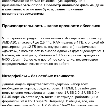
обеспечивают не только качественную картинку, но и
приемлемые углы обзора.
Просмотр любимого фильма, даже
в компании, с этим ноутбуком, станет приятным
времяпрепровождением
.
Производительность – запас прочности обеспечен
Что откровенно радует, так это начинка. 4-х ядерный процессор
AMD A10, с частотой до 2,5 ГГц, RAM-память в 4 ГБ, с опцией её
расширения до 12 ГБ (слоты внутри имеются), графический
«движок», с возможностью выбора одной из двух видеокарт AMD
Radeon, жёсткий диск, объёмом в 1 Тб и скоростью вращения
5400 об/мин. Более чем достойное сочетание, позволяющее
сосредоточиться исключительно на работе.
Интерфейсы – без особых излишеств
Данная модель представляет стандартный набор всех
необходимых портов, среди которых, 1 HDMI, 1 разъём для
подключения микрофона и наушников, 1 USB 2.0, 2 USB 3.0 и
RJ-45-порт. Имеется здесь также и картридер, работающий с
форматом SD и DVD SuperMulti-привод. В общем, всё, что
необходимо для работы, HP Pavilion 15-n211er предоставляет.