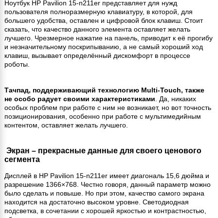
Ноутбук HP Pavilion 15-n211er представляет для нужд
пользователя полноразмерную клавиатуру, в которой, для
большего удобства, оставлен и цифровой блок клавиш. Стоит
сказать, что качество данного элемента оставляет желать
лучшего. Чрезмерное нажатие на панель, приводит к её прогибу
и незначительному поскрипыванию, а не самый хороший ход
клавиш, вызывает определённый дискомфорт в процессе
роботы.
Тачпад, поддерживающий технологию Multi-Touch, также
не особо радует своими характеристиками
. Да, никаких
особых проблем при работе с ним не возникает, но вот точность
позиционирования, особенно при работе с мультимедийным
контентом, оставляет желать лучшего.
Экран – прекрасные данные для своего ценового
сегмента
Дисплей в HP Pavilion 15-n211er имеет диагональ 15,6 дюйма и
разрешение 1366×768. Честно говоря, данный параметр можно
было сделать и повыше. Но при этом, качество самого экрана
находится на достаточно высоком уровне. Светодиодная
подсветка, в сочетании с хорошей яркостью и контрастностью,