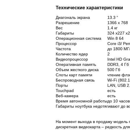
Технические характеристики
Диагональ экрана
13.3 “
Разрешение
1366 x 768
Вес
1.4 кг
Габариты
324 x227 x
Операционная система
Win 8 64
Процессор
Core i3/ Pe
Частота
до 1800 МГ
Количество ядер
2
Видеопроцессор
Intel HD Gr
Оперативная память
DDR3, 4 Гб
Объем жесткого диска
500 Гб
Слоты карт памяти
чтение флэ
Беспроводная связь
Wi-Fi (802.1
Порты
LAN, USB 2
Touchpad
есть
Веб-камера
есть
Время автономной работы
до 10 часов
Габариты ноутбука недотягивают до во
На момент выхода в продажу модель 
дискретная видеокарта – редкость для