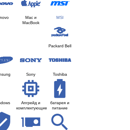
novo
Mac и
MSI
MacBook
Packard Bell
msung
Sony
Toshiba
ndows
Апгрейд и
батарея и
комплектующие
питание