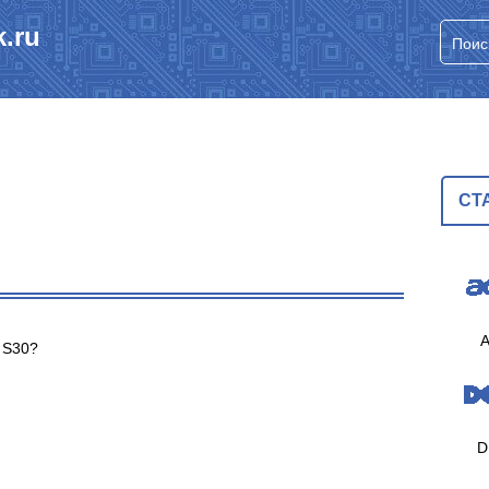
.ru
СТ
A
 S30?
D