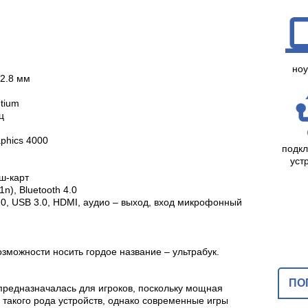
ноу
22.8 мм
ntium
ц
aphics 4000
подк
уст
ш-карт
1n), Bluetooth 4.0
.0, USB 3.0, HDMI, аудио – выход, вход микрофонный
зможности носить гордое название – ультрабук.
ПО
предназначалась для игроков, поскольку мощная
 такого рода устройств, однако современные игры