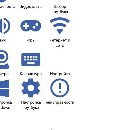
асность
Видеокарты
Выбор
ноутбука
вук
игры
интернет и
сеть
мера
Клавиатура
Настройка
тройка
Настройка
неисправности
ndows
ноутбука