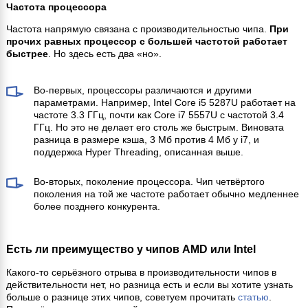
Частота процессора
Частота напрямую связана с производительностью чипа.
При
прочих равных процессор с большей частотой работает
быстрее
. Но здесь есть два «но».
Во-первых, процессоры различаются и другими
параметрами. Например, Intel Core i5 5287U работает на
частоте 3.3 ГГц, почти как Core i7 5557U с частотой 3.4
ГГц. Но это не делает его столь же быстрым. Виновата
разница в размере кэша, 3 Мб против 4 Мб у i7, и
поддержка Hyper Threading, описанная выше.
Во-вторых, поколение процессора. Чип четвёртого
поколения на той же частоте работает обычно медленнее
более позднего конкурента.
Есть ли преимущество у чипов AMD или Intel
Какого-то серьёзного отрыва в производительности чипов в
действительности нет, но разница есть и если вы хотите узнать
больше о разнице этих чипов, советуем прочитать
статью
.