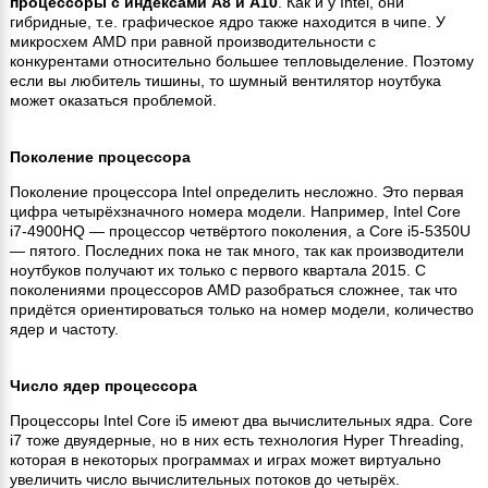
процессоры с индексами A8 и A10
. Как и у Intel, они
гибридные, т.е. графическое ядро также находится в чипе. У
микросхем AMD при равной производительности с
конкурентами относительно большее тепловыделение. Поэтому
если вы любитель тишины, то шумный вентилятор ноутбука
может оказаться проблемой.
Поколение процессора
Поколение процессора Intel определить несложно. Это первая
цифра четырёхзначного номера модели. Например, Intel Core
i7-4900HQ — процессор четвёртого поколения, а Core i5-5350U
— пятого. Последних пока не так много, так как производители
ноутбуков получают их только с первого квартала 2015. С
поколениями процессоров AMD разобраться сложнее, так что
придётся ориентироваться только на номер модели, количество
ядер и частоту.
Число ядер процессора
Процессоры Intel Core i5 имеют два вычислительных ядра. Core
i7 тоже двуядерные, но в них есть технология Hyper Threading,
которая в некоторых программах и играх может виртуально
увеличить число вычислительных потоков до четырёх.