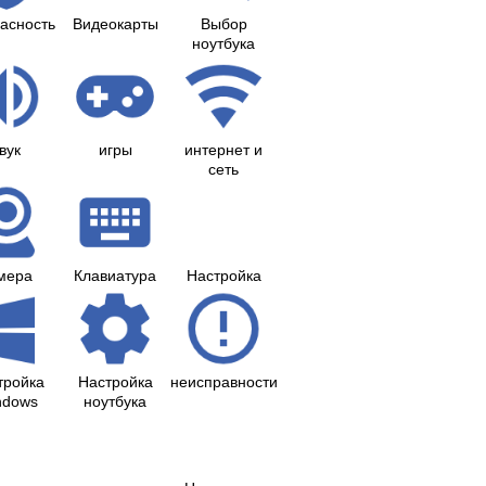
асность
Видеокарты
Выбор
ноутбука
вук
игры
интернет и
сеть
мера
Клавиатура
Настройка
тройка
Настройка
неисправности
ndows
ноутбука