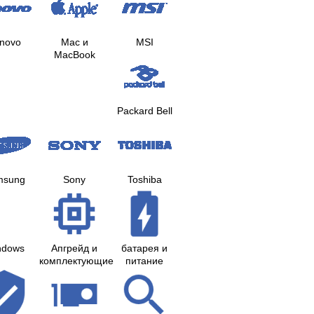
novo
Mac и
MSI
MacBook
Packard Bell
msung
Sony
Toshiba
ndows
Апгрейд и
батарея и
комплектующие
питание