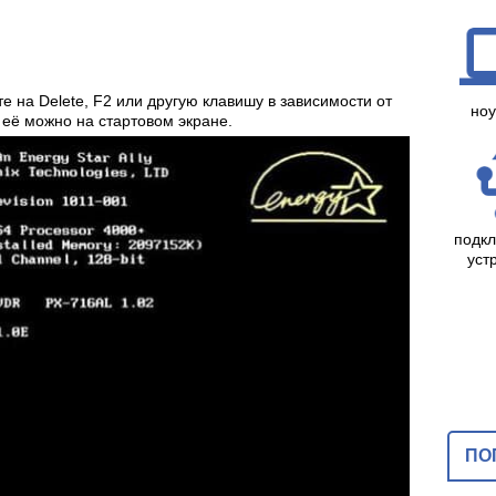
е на Delete, F2 или другую клавишу в зависимости от
ноу
её можно на стартовом экране.
подк
уст
ПО