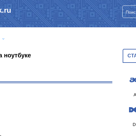
.ru
а ноутбуке
СТ
A
D