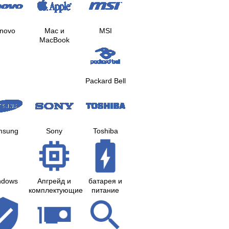
novo
Mac и
MSI
MacBook
Packard Bell
msung
Sony
Toshiba
ndows
Апгрейд и
батарея и
комплектующие
питание