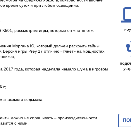
бое время суток и при любом освещении.
1
ноу
 K501, рассмотрим игры, которые он «потянет»:
лючения Моргана Ю, который должен раскрыть тайны
у. Версия игры Prey 17 отлично «тянет» на мощностях
онников;
подк
уст
ка 2017 года, которая наделала немало шума в игровом
16
г
;
ам знакомого ведьмака.
иенты можно не спрашивать – производительности
ПО
авится с ними.