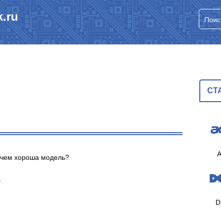
.ru
СТ
A
в чем хороша модель?
1
D