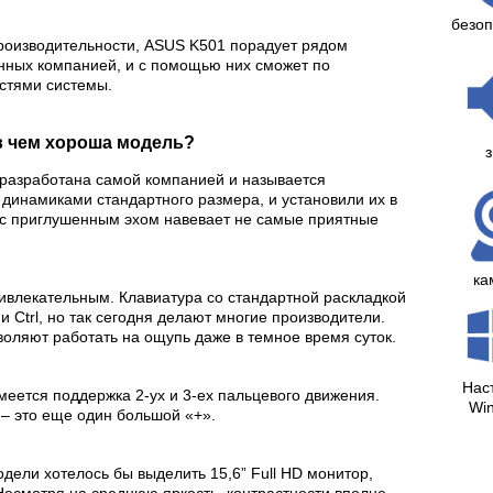
безоп
производительности, ASUS K501 порадует рядом
енных компанией, и с помощью них сможет по
стями системы.
 в чем хороша модель?
з
 разработана самой компанией и называется
 динамиками стандартного размера, и установили их в
е с приглушенным эхом навевает не самые приятные
ка
ивлекательным. Клавиатура со стандартной раскладкой
и Ctrl, но так сегодня делают многие производители.
оляют работать на ощупь даже в темное время суток.
Нас
меется поддержка 2-ух и 3-ех пальцевого движения.
Wi
 – это еще один большой «+».
дели хотелось бы выделить 15,6” Full HD монитор,
 Несмотря на среднюю яркость, контрастности вполне