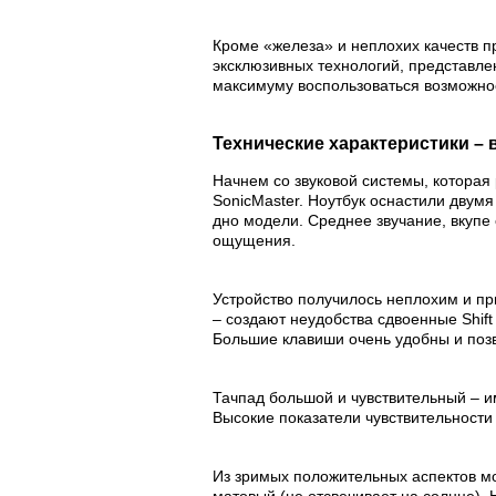
Кроме «железа» и неплохих качеств 
эксклюзивных технологий, представл
максимуму воспользоваться возможно
Технические характеристики –
Начнем со звуковой системы, которая
SonicMaster. Ноутбук оснастили двумя
дно модели. Среднее звучание, вкуп
ощущения.
Устройство получилось неплохим и пр
– создают неудобства сдвоенные Shift 
Большие клавиши очень удобны и позв
Тачпад большой и чувствительный – и
Высокие показатели чувствительности
Из зримых положительных аспектов мо
матовый (не отсвечивает на солнце).