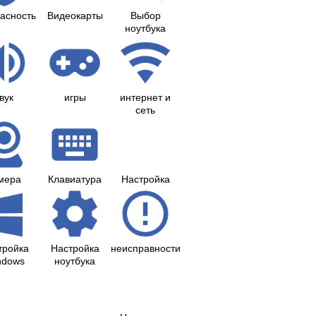
асность
Видеокарты
Выбор
ноутбука
вук
игры
интернет и
сеть
мера
Клавиатура
Настройка
тройка
Настройка
неисправности
ndows
ноутбука