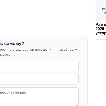
Разго
2026:
ускор
ть самому?
еренного мастера, он перезвонит и назовёт цену.
зывает.