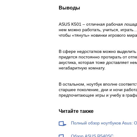
Выводы
ASUS K501 – отличная рабочая лошадк
нем можно работать, учиться, играть
чтобы «тянуть» новинки игрового мира
В сфере недостатков можно выделить
придется постоянно протирать от отп
акустика, которая тоже доставляет не
негабаритную комнату.
В остальном, ноутбук вполне соответ
старшее поколение, дни и ночи работ
предпочитающее игры и учебу в графи
Читайте также
Полный обзор ноутбуков Asus: О
Обзор ASUS R540SC