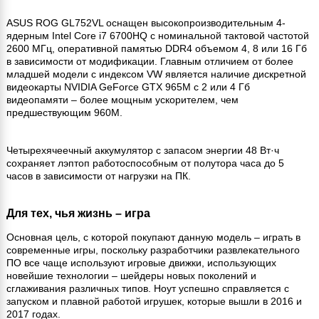
ASUS ROG GL752VL оснащен высокопроизводительным 4-
ядерным Intel Core i7 6700HQ с номинальной тактовой частотой
2600 МГц, оперативной памятью DDR4 объемом 4, 8 или 16 Гб
в зависимости от модификации. Главным отличием от более
младшей модели с индексом VW является наличие дискретной
видеокарты NVIDIA GeForce GTX 965M с 2 или 4 Гб
видеопамяти – более мощным ускорителем, чем
предшествующим 960M.
Четырехячеечный аккумулятор с запасом энергии 48 Вт·ч
сохраняет лэптоп работоспособным от полутора часа до 5
часов в зависимости от нагрузки на ПК.
Для тех, чья жизнь – игра
Основная цель, с которой покупают данную модель – играть в
современные игры, поскольку разработчики развлекательного
ПО все чаще используют игровые движки, использующих
новейшие технологии – шейдеры новых поколений и
сглаживания различных типов. Ноут успешно справляется с
запуском и плавной работой игрушек, которые вышли в 2016 и
2017 годах.