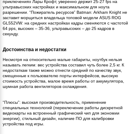
приключениях Лары Крофт, уверенно держит 25-27 fps на
ультравысоких настройках и максимальном для ноута
разрешении. “Пожиратель ресурсов” Batman: Arkham Knight не
заставит морщиться владельца топовой модели ASUS ROG
GL552VW: на средних настройках кадры сменяются с частотой
64 pps, высоких – 35-36, ультравысоких – до 25 кадров в
секунду.
Достоинства и недостатки
Несмотря на относительно малые габариты, ноутбук нельзя
называть легким: вес устройства составил чуть более 2,5 кг. К
недостаткам также можно отнести средний по качеству звук,
смещенные к пользователю порты интерфейсов, высокую
стоимость устройства, малое время работы от аккумулятора,
шумная работа вентиляторов охлаждения.
“Плюсы”: высокая производительность, применение
специальных технологий (переключение работы дискретной
видеокарты на встроенный графический чип для экономии
энергии), стильный дизайн, наличие ПО для калибровки
устройства под игры.