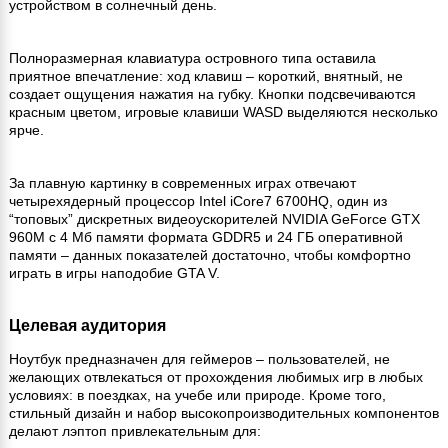
устройством в солнечный день.
Полноразмерная клавиатура островного типа оставила
приятное впечатление: ход клавиш – короткий, внятный, не
создает ощущения нажатия на губку. Кнопки подсвечиваются
красным цветом, игровые клавиши WASD выделяются несколько
ярче.
За плавную картинку в современных играх отвечают
четырехядерный процессор Intel iCore7 6700HQ, один из
“топовых” дискретных видеоускорителей NVIDIA GeForce GTX
960M с 4 Мб памяти формата GDDR5 и 24 ГБ оперативной
памяти – данных показателей достаточно, чтобы комфортно
играть в игры наподобие GTA V.
Целевая аудитория
Ноутбук предназначен для геймеров – пользователей, не
желающих отвлекаться от прохождения любимых игр в любых
условиях: в поездках, на учебе или природе. Кроме того,
стильный дизайн и набор высокопроизводительных компонентов
делают лэптоп привлекательным для: