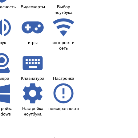
асность
Видеокарты
Выбор
ноутбука
вук
игры
интернет и
сеть
мера
Клавиатура
Настройка
тройка
Настройка
неисправности
ndows
ноутбука