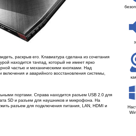
безоп
з
идеть, раскрыв его. Клавиатура сделана из сочетания
турой находится тачпад, который не имеет ярко
рной частью и механическими кнопками. Над
и включения и аварийного восстановления системы,
ка
льными портами. Справа находится разъем USB 2.0 для
та SD и разъем для наушников и микрофона. На
ужить разъем для подключения питания, LAN, HDMI и
Нас
Wi