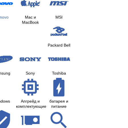
novo
Mac и
MSI
MacBook
Packard Bell
msung
Sony
Toshiba
ndows
Апгрейд и
батарея и
комплектующие
питание