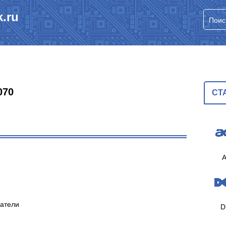
.ru
070
СТ
A
патели
D