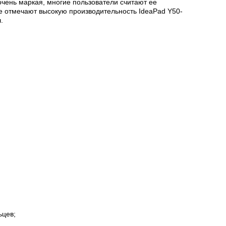
очень маркая, многие пользователи считают ее
 отмечают высокую производительность IdeaPad Y50-
.
ьцев;