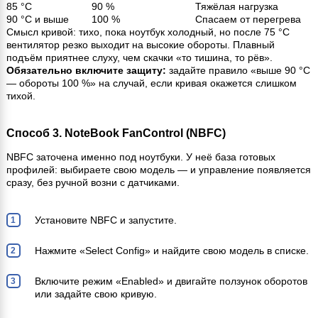
85 °C
90 %
Тяжёлая нагрузка
90 °C и выше
100 %
Спасаем от перегрева
Смысл кривой: тихо, пока ноутбук холодный, но после 75 °C
вентилятор резко выходит на высокие обороты. Плавный
подъём приятнее слуху, чем скачки «то тишина, то рёв».
Обязательно включите защиту:
задайте правило «выше 90 °C
— обороты 100 %» на случай, если кривая окажется слишком
тихой.
Способ 3. NoteBook FanControl (NBFC)
NBFC заточена именно под ноутбуки. У неё база готовых
профилей: выбираете свою модель — и управление появляется
сразу, без ручной возни с датчиками.
Установите NBFC и запустите.
Нажмите «Select Config» и найдите свою модель в списке.
Включите режим «Enabled» и двигайте ползунок оборотов
или задайте свою кривую.