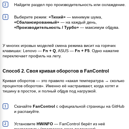
Найдите раздел про производительность или охлаждение.
Выберите режим:
«Тихий»
— минимум шума,
«Сбалансированный»
— на каждый день,
«Производительность / Турбо»
— максимум обдува.
У многих игровых моделей смена режима висит на горячих
клавишах: Lenovo —
Fn + Q
, ASUS —
Fn + F5
. Одно нажатие
переключает профиль на лету.
Способ 2. Своя кривая оборотов в FanControl
Кривая оборотов — это правило «какая температура → сколько
процентов оборотов». Именно её настраивают, когда хотят и
тишину в простое, и полный обдув под нагрузкой.
Скачайте
FanControl
с официальной страницы на GitHub
и распакуйте.
Установите
HWiNFO
— FanControl берёт из неё
температуры (программа сама подскажет).