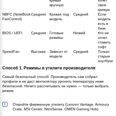
кривая
хочет
вручную
свою
кривую
NBFC (NoteBook
Средняя
Кривая под
Средний
Если
FanControl)
модель
модель
есть в
базе
BIOS / UEFI
Средняя
Готовые
Низкий
Кто не
режимы
хочет
ставить
софт
SpeedFan
Высокая
Зависит от
Средний
Только
модели
старые
ноутбуки
Способ 1. Режимы в утилите производителя
Самый безопасный способ. Производитель сам собрал
профили и не даст вентилятору уронить температуру ниже
безопасной. Ничего рассчитывать не нужно — только выбрать
режим.
Откройте фирменную утилиту (Lenovo Vantage, Armoury
Crate, MSI Center, NitroSense, OMEN Gaming Hub).