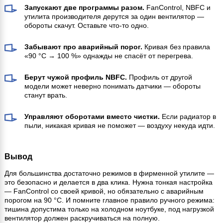
Запускают две программы разом.
FanControl, NBFC и
утилита производителя дерутся за один вентилятор —
обороты скачут. Оставьте что-то одно.
Забывают про аварийный порог.
Кривая без правила
«90 °C → 100 %» однажды не спасёт от перегрева.
Берут чужой профиль NBFC.
Профиль от другой
модели может неверно понимать датчики — обороты
станут врать.
Управляют оборотами вместо чистки.
Если радиатор в
пыли, никакая кривая не поможет — воздуху некуда идти.
Вывод
Для большинства достаточно режимов в фирменной утилите —
это безопасно и делается в два клика. Нужна тонкая настройка
— FanControl со своей кривой, но обязательно с аварийным
порогом на 90 °C. И помните главное правило ручного режима:
тишина допустима только на холодном ноутбуке, под нагрузкой
вентилятор должен раскручиваться на полную.