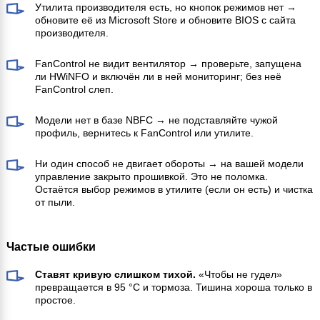
Утилита производителя есть, но кнопок режимов нет →
обновите её из Microsoft Store и обновите BIOS с сайта
производителя.
FanControl не видит вентилятор → проверьте, запущена
ли HWiNFO и включён ли в ней мониторинг; без неё
FanControl слеп.
Модели нет в базе NBFC → не подставляйте чужой
профиль, вернитесь к FanControl или утилите.
Ни один способ не двигает обороты → на вашей модели
управление закрыто прошивкой. Это не поломка.
Остаётся выбор режимов в утилите (если он есть) и чистка
от пыли.
Частые ошибки
Ставят кривую слишком тихой.
«Чтобы не гудел»
превращается в 95 °C и тормоза. Тишина хороша только в
простое.