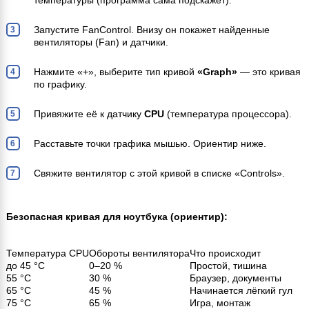
Запустите FanControl. Внизу он покажет найденные
вентиляторы (Fan) и датчики.
Нажмите «+», выберите тип кривой
«Graph»
— это кривая
по графику.
Привяжите её к датчику
CPU
(температура процессора).
Расставьте точки графика мышью. Ориентир ниже.
Свяжите вентилятор с этой кривой в списке «Controls».
Безопасная кривая для ноутбука (ориентир):
Температура CPU
Обороты вентилятора
Что происходит
до 45 °C
0–20 %
Простой, тишина
55 °C
30 %
Браузер, документы
65 °C
45 %
Начинается лёгкий гул
75 °C
65 %
Игра, монтаж