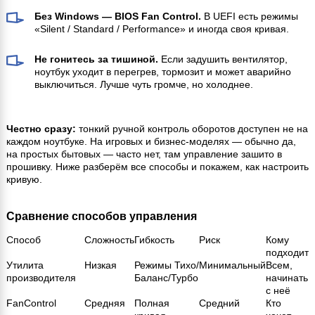
Без Windows — BIOS Fan Control.
В UEFI есть режимы
«Silent / Standard / Performance» и иногда своя кривая.
Не гонитесь за тишиной.
Если задушить вентилятор,
ноутбук уходит в перегрев, тормозит и может аварийно
выключиться. Лучше чуть громче, но холоднее.
Честно сразу:
тонкий ручной контроль оборотов доступен не на
каждом ноутбуке. На игровых и бизнес-моделях — обычно да,
на простых бытовых — часто нет, там управление зашито в
прошивку. Ниже разберём все способы и покажем, как настроить
кривую.
Сравнение способов управления
Способ
Сложность
Гибкость
Риск
Кому
подходит
Утилита
Низкая
Режимы Тихо/
Минимальный
Всем,
производителя
Баланс/Турбо
начинать
с неё
FanControl
Средняя
Полная
Средний
Кто