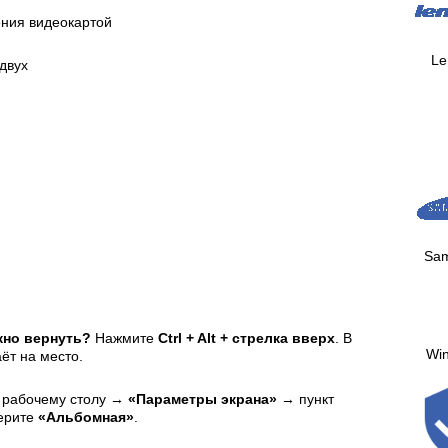
ения видеокартой
Le
 двух
Sa
жно вернуть?
Нажмите
Ctrl + Alt + стрелка вверх
. В
Wi
ёт на место.
 рабочему столу →
«Параметры экрана»
→ пункт
ерите
«Альбомная»
.