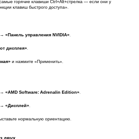
самые горячие клавиши Ctrl+Alt+стрелка — если они у
ункции клавиш быстрого доступа».
у →
«Панель управления NVIDIA»
.
от дисплея»
.
ная»
и нажмите «Применить».
у →
«AMD Software: Adrenalin Edition»
.
 → «Дисплей»
.
ыставьте нормальную ориентацию.
з двух