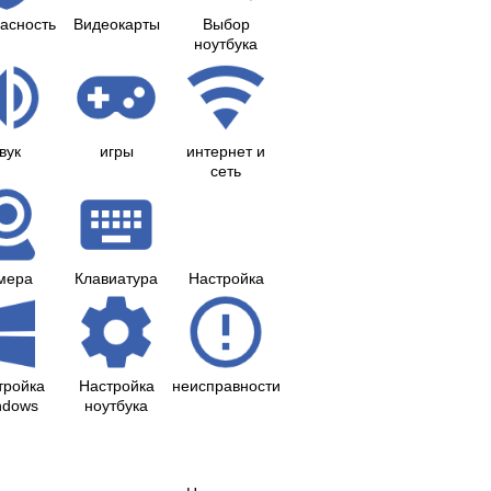
асность
Видеокарты
Выбор
ноутбука
вук
игры
интернет и
сеть
мера
Клавиатура
Настройка
тройка
Настройка
неисправности
ndows
ноутбука