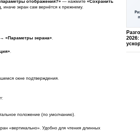
 параметры отображения?»
— нажмите
«Сохранить
д, иначе экран сам вернётся к прежнему.
Разго
2026:
у →
«Параметры экрана»
.
ускор
ция»
.
вшемся окне подтверждения.
т:
альное положение (по умолчанию).
кран «вертикально». Удобно для чтения длинных