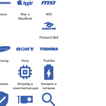
novo
Mac и
MSI
MacBook
Packard Bell
msung
Sony
Toshiba
ndows
Апгрейд и
батарея и
комплектующие
питание