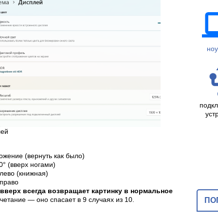
ноу
подк
уст
лей
жение (вернуть как было)
0° (вверх ногами)
влево (книжная)
вправо
ка вверх всегда возвращает картинку в нормальное
четание — оно спасает в 9 случаях из 10.
ПО