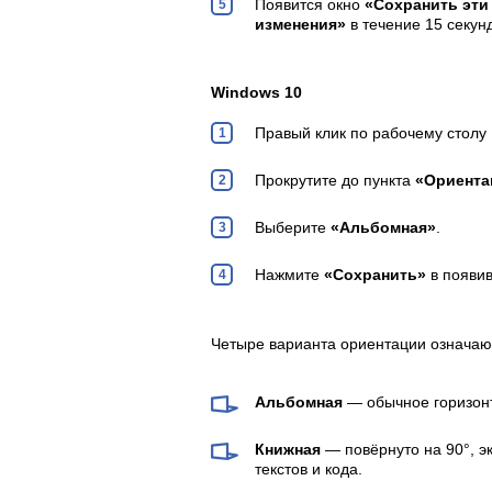
Появится окно
«Сохранить эти
изменения»
в течение 15 секун
Windows 10
Правый клик по рабочему стол
Прокрутите до пункта
«Ориента
Выберите
«Альбомная»
.
Нажмите
«Сохранить»
в появи
Четыре варианта ориентации означаю
Альбомная
— обычное горизонт
Книжная
— повёрнуто на 90°, э
текстов и кода.