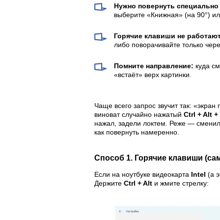
Нужно повернуть специально
выберите «Книжная» (на 90°) ил
Горячие клавиши не работаю
либо поворачивайте только чер
Помните направление:
куда смо
«встаёт» верх картинки.
Чаще всего запрос звучит так: «экран
виноват случайно нажатый
Ctrl + Alt 
нажал, задели локтем. Реже — сменил
как повернуть намеренно.
Способ 1. Горячие клавиши (с
Если на ноутбуке видеокарта
Intel
(а э
Держите
Ctrl + Alt
и жмите стрелку: