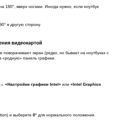
а 180°, вверх ногами. Иногда нужно, если ноутбук
0° в другую сторону.
ления видеокартой
 поворачивают экран (редко, но бывает на ноутбуках с
з «родную» панель графики.
у →
«Настройки графики Intel»
или
«Intel Graphics
tion) и выберите
0°
для нормального положения.