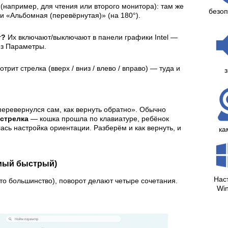
(например, для чтения или второго монитора): там же
безоп
и «Альбомная (перевёрнутая)» (на 180°).
т?
Их включают/выключают в панели графики Intel —
ез Параметры.
трит стрелка (вверх / вниз / влево / вправо) — туда и
з
 перевернулся сам, как вернуть обратно». Обычно
+ стрелка
— кошка прошла по клавиатуре, ребёнок
ась настройка ориентации. Разберём и как вернуть, и
ка
амый быстрый)
Нас
то большинство), поворот делают четыре сочетания.
Wi