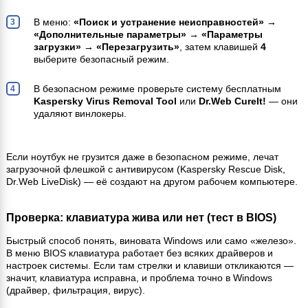
В меню:
«Поиск и устранение неисправностей» →
«Дополнительные параметры» → «Параметры
загрузки» → «Перезагрузить»
, затем клавишей
4
выберите безопасный режим.
В безопасном режиме проверьте систему бесплатным
Kaspersky Virus Removal Tool
или
Dr.Web CureIt!
— они
удаляют винлокеры.
Если ноутбук не грузится даже в безопасном режиме, лечат
загрузочной флешкой с антивирусом (Kaspersky Rescue Disk,
Dr.Web LiveDisk) — её создают на другом рабочем компьютере.
Проверка: клавиатура жива или нет (тест в BIOS)
Быстрый способ понять, виновата Windows или само «железо».
В меню BIOS клавиатура работает без всяких драйверов и
настроек системы. Если там стрелки и клавиши откликаются —
значит, клавиатура исправна, и проблема точно в Windows
(драйвер, фильтрация, вирус).