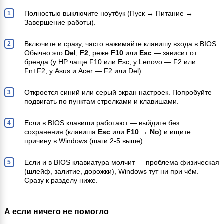
Полностью выключите ноутбук (Пуск → Питание →
Завершение работы).
Включите и сразу, часто нажимайте клавишу входа в BIOS.
Обычно это
Del
,
F2
, реже
F10
или
Esc
— зависит от
бренда (у HP чаще F10 или Esc, у Lenovo — F2 или
Fn+F2, у Asus и Acer — F2 или Del).
Откроется синий или серый экран настроек. Попробуйте
подвигать по пунктам стрелками и клавишами.
Если в BIOS клавиши работают — выйдите без
сохранения (клавиша
Esc
или
F10 → No
) и ищите
причину в Windows (шаги 2-5 выше).
Если и в BIOS клавиатура молчит — проблема физическая
(шлейф, залитие, дорожки), Windows тут ни при чём.
Сразу к разделу ниже.
А если ничего не помогло