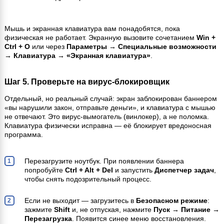
Мышь и экранная клавиатура вам понадобятся, пока
физическая не работает. Экранную вызовите сочетанием
Win +
Ctrl + O
или через
Параметры → Специальные возможности
→ Клавиатура → «Экранная клавиатура»
.
Шаг 5. Проверьте на вирус-блокировщик
Отдельный, но реальный случай: экран заблокирован баннером
«вы нарушили закон, отправьте деньги», и клавиатура с мышью
не отвечают. Это вирус-вымогатель (винлокер), а не поломка.
Клавиатура физически исправна — её блокирует вредоносная
программа.
Перезагрузите ноутбук. При появлении баннера
попробуйте
Ctrl + Alt + Del
и запустить
Диспетчер задач
,
чтобы снять подозрительный процесс.
Если не выходит — загрузитесь в
Безопасном режиме
:
зажмите
Shift
и, не отпуская, нажмите
Пуск → Питание →
Перезагрузка
. Появится синее меню восстановления.