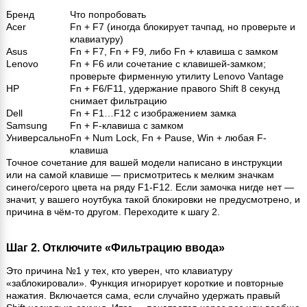
Бренд
Что попробовать
Acer
Fn + F7 (иногда блокирует тачпад, но проверьте и
клавиатуру)
Asus
Fn + F7, Fn + F9, либо Fn + клавиша с замком
Lenovo
Fn + F6 или сочетание с клавишей-замком;
проверьте фирменную утилиту Lenovo Vantage
HP
Fn + F6/F11, удержание правого Shift 8 секунд
снимает фильтрацию
Dell
Fn + F1…F12 с изображением замка
Samsung
Fn + F-клавиша с замком
Универсально
Fn + Num Lock, Fn + Pause, Win + любая F-
клавиша
Точное сочетание для вашей модели написано в инструкции
или на самой клавише — присмотритесь к мелким значкам
синего/серого цвета на ряду F1-F12. Если замочка нигде нет —
значит, у вашего ноутбука такой блокировки не предусмотрено, и
причина в чём-то другом. Переходите к шагу 2.
Шаг 2. Отключите «Фильтрацию ввода»
Это причина №1 у тех, кто уверен, что клавиатуру
«заблокировали». Функция игнорирует короткие и повторные
нажатия. Включается сама, если случайно удержать правый