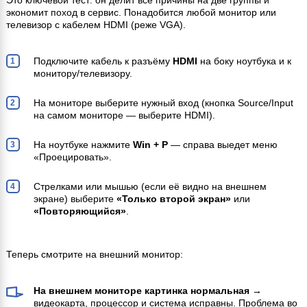
Это ключевой тест: он делит все причины на две группы и
экономит поход в сервис. Понадобится любой монитор или
телевизор с кабелем HDMI (реже VGA).
Подключите кабель к разъёму
HDMI
на боку ноутбука и к
монитору/телевизору.
На мониторе выберите нужный вход (кнопка Source/Input
на самом мониторе — выберите HDMI).
На ноутбуке нажмите
Win + P
— справа выедет меню
«Проецировать».
Стрелками или мышью (если её видно на внешнем
экране) выберите
«Только второй экран»
или
«Повторяющийся»
.
Теперь смотрите на внешний монитор:
На внешнем мониторе картинка нормальная
→
видеокарта, процессор и система исправны. Проблема во