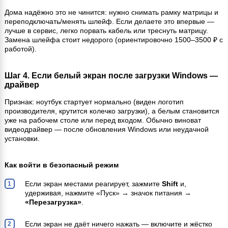
Дома надёжно это не чинится: нужно снимать рамку матрицы и
переподключать/менять шлейф. Если делаете это впервые —
лучше в сервис, легко порвать кабель или треснуть матрицу.
Замена шлейфа стоит недорого (ориентировочно 1500–3500 ₽ с
работой).
Шаг 4. Если белый экран после загрузки Windows —
драйвер
Признак: ноутбук стартует нормально (виден логотип
производителя, крутится колечко загрузки), а белым становится
уже на рабочем столе или перед входом. Обычно виноват
видеодрайвер — после обновления Windows или неудачной
установки.
Как войти в безопасный режим
Если экран местами реагирует, зажмите
Shift
и,
удерживая, нажмите «Пуск» → значок питания →
«Перезагрузка»
.
Если экран не даёт ничего нажать — включите и жёстко