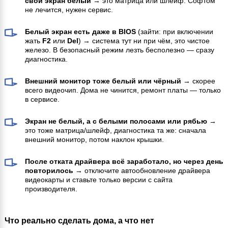
свой экран белый
→ это матрица или шлейф. Софтом
не лечится, нужен сервис.
Белый экран есть даже в BIOS
(зайти: при включении
жать
F2
или
Del
) → система тут ни при чём, это чистое
железо. В безопасный режим лезть бесполезно — сразу
диагностика.
Внешний монитор тоже белый или чёрный
→ скорее
всего видеочип. Дома не чинится, ремонт платы — только
в сервисе.
Экран не белый, а с белыми полосами или рябью
→
это тоже матрица/шлейф, диагностика та же: сначала
внешний монитор, потом наклон крышки.
После отката драйвера всё заработало, но через день
повторилось
→ отключите автообновление драйвера
видеокарты и ставьте только версии с сайта
производителя.
Что реально сделать дома, а что нет