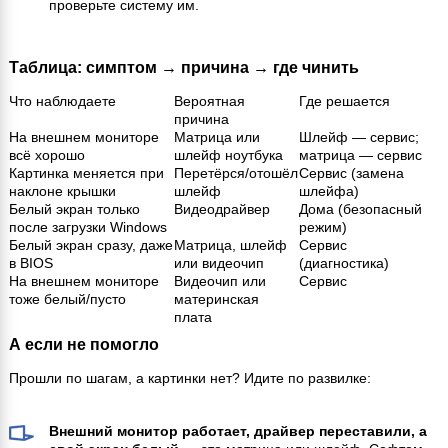
проверьте систему им.
Таблица: симптом → причина → где чинить
Что наблюдаете
Вероятная
Где решается
причина
На внешнем мониторе
Матрица или
Шлейф — сервис;
всё хорошо
шлейф ноутбука
матрица — сервис
Картинка меняется при
Перетёрся/отошёл
Сервис (замена
наклоне крышки
шлейф
шлейфа)
Белый экран только
Видеодрайвер
Дома (безопасный
после загрузки Windows
режим)
Белый экран сразу, даже
Матрица, шлейф
Сервис
в BIOS
или видеочип
(диагностика)
На внешнем мониторе
Видеочип или
Сервис
тоже белый/пусто
материнская
плата
А если не помогло
Прошли по шагам, а картинки нет? Идите по развилке:
Внешний монитор работает, драйвер переставили, а