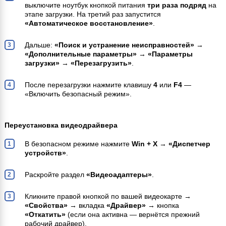
выключите ноутбук кнопкой питания
три раза подряд
на
этапе загрузки. На третий раз запустится
«Автоматическое восстановление»
.
Дальше:
«Поиск и устранение неисправностей»
→
«Дополнительные параметры»
→
«Параметры
загрузки»
→
«Перезагрузить»
.
После перезагрузки нажмите клавишу
4
или
F4
—
«Включить безопасный режим».
Переустановка видеодрайвера
В безопасном режиме нажмите
Win + X
→
«Диспетчер
устройств»
.
Раскройте раздел
«Видеоадаптеры»
.
Кликните правой кнопкой по вашей видеокарте →
«Свойства»
→ вкладка
«Драйвер»
→ кнопка
«Откатить»
(если она активна — вернётся прежний
рабочий драйвер).